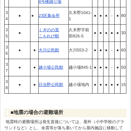
4号棟踊り場
3
久木野1041-
●
●
23区集会所
●
●
●
-
●
80
4
1
3
くぎのの里
久木野字前
●
●
●
●
●
●
30
5
こもれび館
田826-5
3
●
●
大川公民館
大川553-2
●
●
●
-
●
60
6
3
●
●
越小場公民館
越小場845-1
●
●
●
-
●
50
7
3
●
●
日当野公民館
越小場地内
●
●
●
●
●
15
8
■地震の場合の避難場所
地震時の避難場所は発生直後については、屋外（小中学校のグラ
ウンドなど）とし、余震等が落ち着いてから屋内施設に移動して