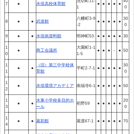
洗切町11-
40
7
●
水俣高校体育館
●
●
●
●
●
1
0
八幡町3-9
30
8
●
●
武道館
●
●
●
●
●
-2
0
9
●
●
水俣病資料館
明神町53
●
●
●
●
●
30
1
大園町1-1
●
商工会議所
●
●
●
-
●
50
0
1-5
1
（旧）第三中学校体
30
●
●
平町2-7-1
●
●
●
●
●
1
育館
0
1
●
水俣環境アカデミア
南福寺6-1
●
●
●
●
●
50
2
1
水東小学校多目的ホ
20
●
●
初野59
●
●
●
●
●
3
ール
0
1
●
●
葛彩館
葛渡67-1
●
●
●
●
●
70
4