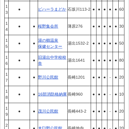
1
●
ビハーラまどか
石坂川113-2
●
●
●
●
●
60
3
1
●
●
桜野集会所
薄原276
●
●
●
●
●
30
4
1
湯の鶴温泉
●
●
湯出1532-2
●
●
●
●
●
50
5
保健センター
1
旧湯出中学校校
●
●
湯出1641
●
●
●
●
●
80
6
舎
1
●
●
野川公民館
長崎1201
●
●
●
-
●
20
7
1
●
●
16部消防格納庫
長崎960
●
●
●
-
●
10
8
1
●
●
茂川公民館
長崎443-2
●
●
●
-
●
20
9
2
●
●
木臼野公民館
長崎地内
●
●
●
-
●
20