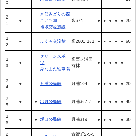
0
水俣みどりの森
2
●
こども園
袋674
●
●
●
●
●
20
1
地域交流施設
2
●
ふくろ交流館
袋2501-252
●
●
●
●
●
50
2
グリーンスポー
2
袋西ノ浦国
●
ツ
●
●
●
●
●
-
3
有林
みなまた駐車場
2
●
月浦公民館
月浦104
●
●
●
●
●
20
4
2
●
●
出月公民館
月浦367-7
●
●
●
●
●
40
5
2
●
●
坂口公民館
月浦319
●
●
●
-
●
30
6
2
古賀町2-5-3