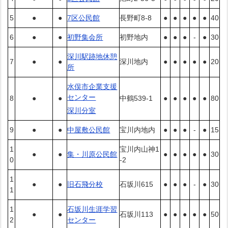
5
●
●
7区公民館
長野町8-8
●
●
●
●
●
40
6
●
●
初野集会所
初野地内
●
●
●
-
●
30
深川駅跡地休憩
7
●
●
深川地内
●
●
●
●
●
20
所
水俣市企業支援
センター
8
●
●
中鶴539-1
●
●
●
●
●
80
深川分室
9
●
●
中屋敷公民館
宝川内地内
●
●
●
-
●
15
1
宝川内山神1
●
●
集・川原公民館
●
●
●
●
●
30
0
-2
1
●
●
旧石飛分校
石坂川615
●
●
●
-
●
30
1
1
石坂川生涯学習
●
●
石坂川113
●
●
●
●
●
50
2
センター