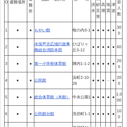
O
避難場所
容
洪
砂
高
地
津
難
人
水
災
潮
震
波
所
数
害
30
1
●
●
もやい館
牧の内3-1
●
●
●
●
●
0
水俣芦北広域行政事
ひばりヶ
2
●
●
●
●
●
●
60
務組合消防本部
丘3-12
20
3
●
●
第一小学校体育館
陣内1-1-2
●
●
●
●
●
0
浜町2-10-
20
4
●
●
公民館
●
●
●
-
●
26
0
1,0
5
●
●
総合体育館（本館）
中央公園1
●
●
●
●
●
00
10
6
●
●
公民館分館
洗切町1-1
●
●
●
●
●
0