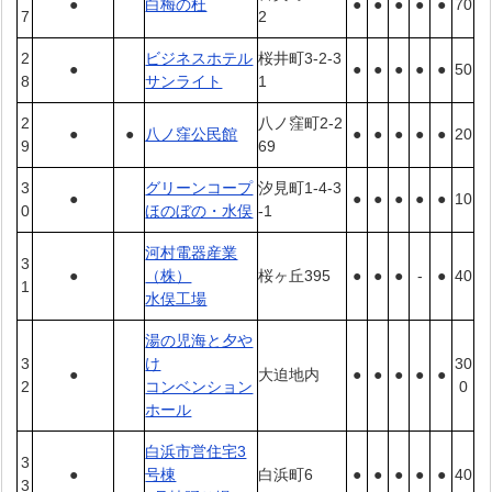
●
白梅の杜
●
●
●
●
●
70
7
2
2
ビジネスホテル
桜井町3-2-3
●
●
●
●
●
●
50
8
サンライト
1
2
八ノ窪町2-2
●
●
八ノ窪公民館
●
●
●
●
●
20
9
69
3
グリーンコープ
汐見町1-4-3
●
●
●
●
●
●
10
0
ほのぼの・水俣
-1
河村電器産業
3
●
（株）
桜ヶ丘395
●
●
●
-
●
40
1
水俣工場
湯の児海と夕や
3
け
30
●
大迫地内
●
●
●
●
●
2
コンベンション
0
ホール
白浜市営住宅3
3
●
号棟
白浜町6
●
●
●
●
●
40
3