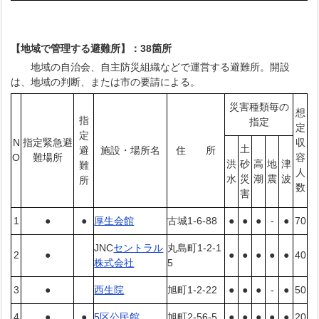
【地域で管理する避難所】：38箇所
地域の自治会、自主防災組織などで運営する避難所。開設
は、地域の判断、または市の要請による。
災害種類毎の
想
指
指定
定
定
N
指定緊急避
収
土
避
施設・場所名
住 所
O
難場所
容
洪
砂
高
地
津
難
人
水
災
潮
震
波
所
数
害
1
●
●
厚生会館
古城1-6-88
●
●
●
-
●
70
JNC
セントラル
丸島町1-2-1
2
●
●
●
●
●
●
40
株式会社
5
3
●
西生院
旭町1-2-22
●
●
●
-
●
50
4
●
●
5区公民館
旭町2-56-5
●
●
●
●
●
20