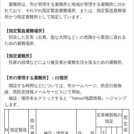
避難所は、市が管理する避難所と地域が管理する避難所に分か
れており、それぞれ指定緊急避難場所、または、指定緊急避難場
所かつ指定避難所として指定しています。
【指定緊急避難場所】
切迫した災害（台風、急な大雨など）の危険から緊急に逃れる
ための避難場所。
【指定避難所】
住家の損壊などにより被災者が避難生活を送るための避難所。
【市の管理する避難所】：22
箇所
開設する時間などについては、市ホームページ、防災行政無
線、県防災情報メールサービスにて周知。
施設・場所名をクリックすると『Yahoo!地図情報』へジャンプ
します。
災害種類毎の
想
指
指定
定
定
N
指定緊急
収
土
避
施設・場所名
住 所