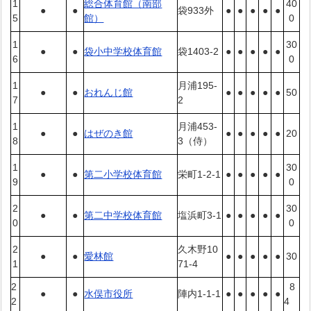
1
総合体育館（南部
40
●
●
袋933外
●
●
●
●
●
5
館）
0
1
30
●
●
袋小中学校体育館
袋1403-2
●
●
●
●
●
6
0
1
月浦195-
●
●
おれんじ館
●
●
●
●
●
50
7
2
1
月浦453-
●
●
はぜのき館
●
●
●
●
●
20
8
3（侍）
1
30
●
●
第二小学校体育館
栄町1-2-1
●
●
●
●
●
9
0
2
30
●
●
第二中学校体育館
塩浜町3-1
●
●
●
●
●
0
0
2
久木野10
●
●
愛林館
●
●
●
●
●
30
1
71-4
2
8
●
●
水俣市役所
陣内1-1-1
●
●
●
●
●
2
4