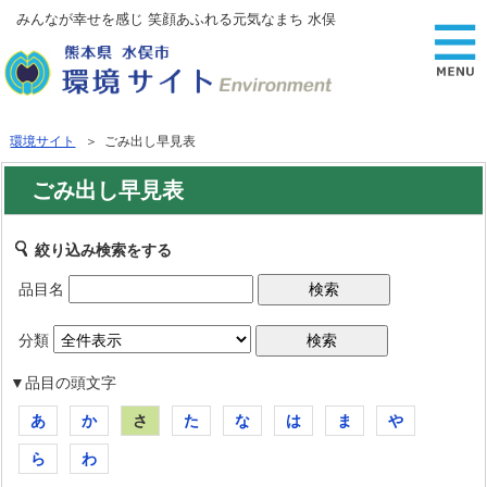
みんなが幸せを感じ 笑顔あふれる元気なまち 水俣
環境サイト
＞ ごみ出し早見表
ごみ出し早見表
絞り込み検索をする
品目名
分類
▼品目の頭文字
あ
か
さ
た
な
は
ま
や
ら
わ