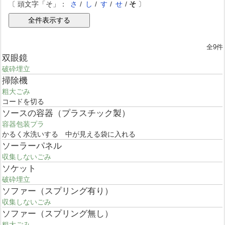
〔 頭文字「そ」：
さ
/
し
/
す
/
せ
/
そ
〕
全9件
双眼鏡
破砕埋立
掃除機
粗大ごみ
コードを切る
ソースの容器（プラスチック製）
容器包装プラ
かるく水洗いする 中が見える袋に入れる
ソーラーパネル
収集しないごみ
ソケット
破砕埋立
ソファー（スプリング有り）
収集しないごみ
ソファー（スプリング無し）
粗大ごみ