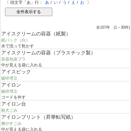
〔 頭文字「あ」行：
あ
/
い
/
う
/
え
/
お
〕
全107件 (1～30件)
アイスクリームの容器（紙製）
紙パック（白）
水で洗って乾かす
アイスクリームの容器（プラスチック製）
容器包装プラ
中が見える袋に入れる
アイスピック
破砕埋立
アイロン
破砕埋立
コードを外す
アイロン台
粗大ごみ
アイロンプリント（昇華転写紙）
燃やすごみ
中が見える袋に入れる