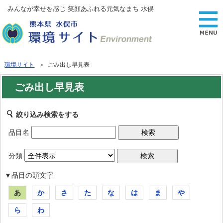
みんなが幸せを感じ 笑顔あふれる元気なまち 水俣
環境サイト
＞ ごみ出し早見表
ごみ出し早見表
絞り込み検索をする
品目名
分類
▼品目の頭文字
あ
か
さ
た
な
は
ま
や
ら
わ