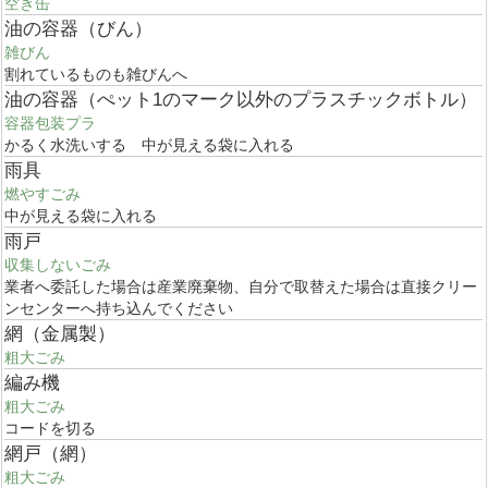
空き缶
油の容器（びん）
雑びん
割れているものも雑びんへ
油の容器（ぺット1のマーク以外のプラスチックボトル）
容器包装プラ
かるく水洗いする 中が見える袋に入れる
雨具
燃やすごみ
中が見える袋に入れる
雨戸
収集しないごみ
業者へ委託した場合は産業廃棄物、自分で取替えた場合は直接クリー
ンセンターへ持ち込んでください
網（金属製）
粗大ごみ
編み機
粗大ごみ
コードを切る
網戸（網）
粗大ごみ