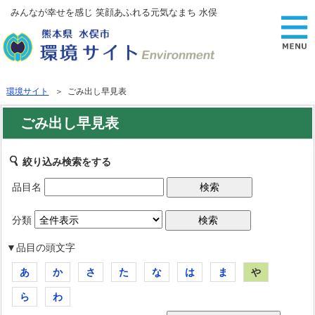
みんなが幸せを感じ 笑顔あふれる元気なまち 水俣
環境サイト
＞ ごみ出し早見表
ごみ出し早見表
絞り込み検索をする
品目名
分類
▼品目の頭文字
あ
か
さ
た
な
は
ま
や
ら
わ