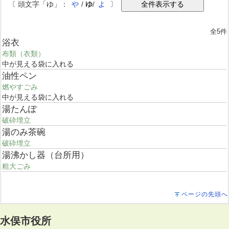
〔 頭文字「ゆ」：
や
/
ゆ
/
よ
〕
全5件
浴衣
布類（衣類）
中が見える袋に入れる
油性ペン
燃やすごみ
中が見える袋に入れる
湯たんぽ
破砕埋立
湯のみ茶碗
破砕埋立
湯沸かし器（台所用）
粗大ごみ
ページの先頭へ
水俣市役所