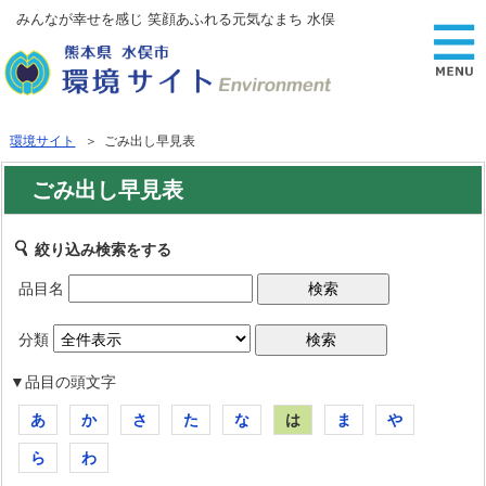
みんなが幸せを感じ 笑顔あふれる元気なまち 水俣
環境サイト
＞ ごみ出し早見表
ごみ出し早見表
絞り込み検索をする
品目名
分類
▼品目の頭文字
あ
か
さ
た
な
は
ま
や
ら
わ