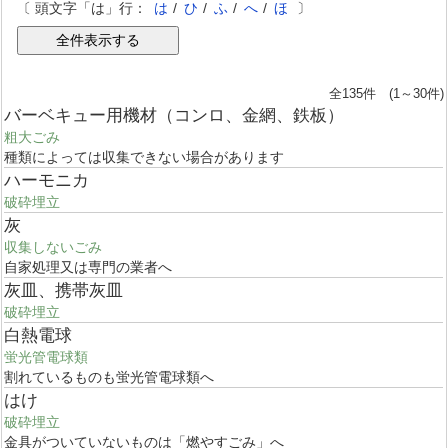
〔 頭文字「は」行：
は
/
ひ
/
ふ
/
へ
/
ほ
〕
全135件 (1～30件)
バーベキュー用機材（コンロ、金網、鉄板）
粗大ごみ
種類によっては収集できない場合があります
ハーモニカ
破砕埋立
灰
収集しないごみ
自家処理又は専門の業者へ
灰皿、携帯灰皿
破砕埋立
白熱電球
蛍光管電球類
割れているものも蛍光管電球類へ
はけ
破砕埋立
金具がついていないものは「燃やすごみ」へ