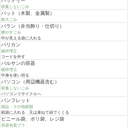
バッテリー
収集しないごみ
バット（木製、金属製）
粗大ごみ
バラン（弁当飾り・仕切り）
燃やすごみ
中が見える袋に入れる
バリカン
破砕埋立
コードを外す
バルサンの容器
破砕埋立
中身を使い切る
パソコン（周辺機器含む）
収集しないごみ
パソコンリサイクルへ
パンフレット
雑誌・その他紙類
紙袋に入れる 又は束ねて紐でくくる
ビニール袋、ポリ袋、レジ袋
容器包装プラ