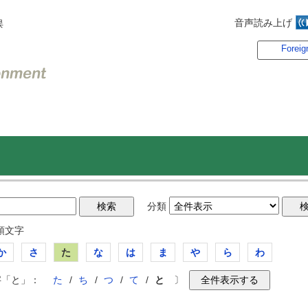
音声読み上げ
俣
Foreig
分類
頭文字
か
さ
た
な
は
ま
や
ら
わ
字「と」：
た
/
ち
/
つ
/
て
/
と
〕