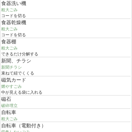
食器洗い機
粗大ごみ
コードを切る
食器乾燥機
粗大ごみ
コードを切る
食器棚
粗大ごみ
できるだけ分解する
新聞、チラシ
新聞チラシ
束ねて紐でくくる
磁気カード
燃やすごみ
中が見える袋に入れる
磁石
破砕埋立
自転車
粗大ごみ
自転車（電動付き）
収集しないごみ