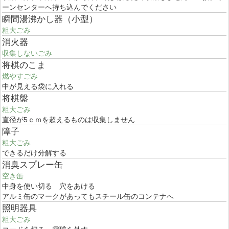
ーンセンターへ持ち込んでください
瞬間湯沸かし器（小型）
粗大ごみ
消火器
収集しないごみ
将棋のこま
燃やすごみ
中が見える袋に入れる
将棋盤
粗大ごみ
直径が5ｃｍを超えるものは収集しません
障子
粗大ごみ
できるだけ分解する
消臭スプレー缶
空き缶
中身を使い切る 穴をあける
アルミ缶のマークがあってもスチール缶のコンテナへ
照明器具
粗大ごみ