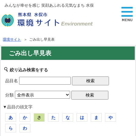
みんなが幸せを感じ 笑顔あふれる元気なまち 水俣
環境サイト
＞ ごみ出し早見表
ごみ出し早見表
絞り込み検索をする
品目名
分類
▼品目の頭文字
あ
か
さ
た
な
は
ま
や
ら
わ