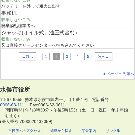
バッテリーを外して粗大に出す
事務机
収集しないごみ
廃棄物処理業者へ
ジャッキ(オイル式、油圧式含む）
収集しないごみ
又は直接クリーンセンターへ持ち込んでください
←前へ
1
2
3
4
5
次へ→
ページの先頭へ
水俣市役所
〒867-8555 熊本県水俣市陣内一丁目１番１号 電話番号:
0966-63-1111
Fax:0966-62-0611
[開庁時間] 午前8時30分～午後5時15分（土・日・祝日・年末年始
を除く）
(法人番号 7000020432059)
市役所へのアクセス
｜
組織から探す
｜
庁舎案内
｜
リンク集
｜