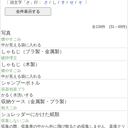
〔 頭文字「さ」行：
さ
/
し
/
す
/
せ
/
そ
〕
全134件 (31～60件)
写真
燃やすごみ
中が見える袋に入れる
しゃもじ（プラ製・金属製）
破砕埋立
しゃもじ（木製）
燃やすごみ
中が見える袋に入れる
シャンプーボトル
容器包装プラ
かるく水洗いする
収納ケース（金属製・プラ製）
粗大ごみ
シュレッダーにかけた紙類
収集しないごみ
収集の際、収集車の中から外に飛び散るため収集しません 直接クリ