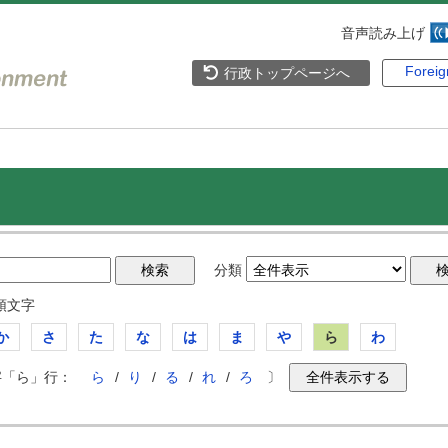
音声読み上げ
Forei
行政トップページへ
分類
頭文字
か
さ
た
な
は
ま
や
ら
わ
字「ら」行：
ら
/
り
/
る
/
れ
/
ろ
〕