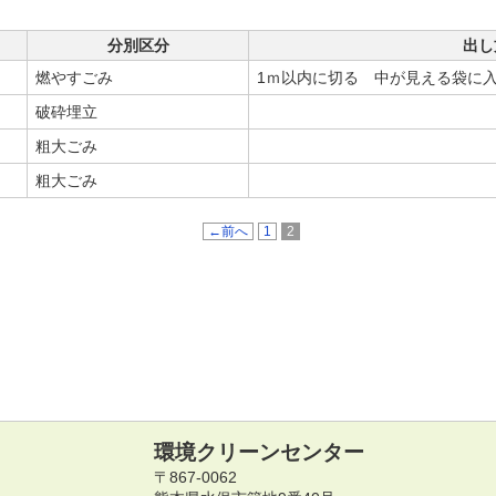
分別区分
出し
燃やすごみ
1ｍ以内に切る 中が見える袋に
破砕埋立
粗大ごみ
粗大ごみ
←前へ
1
2
環境クリーンセンター
〒867-0062