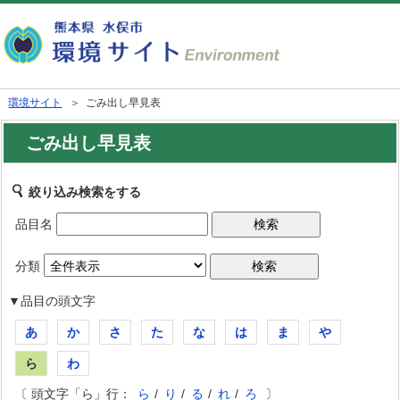
環境サイト
＞ ごみ出し早見表
ごみ出し早見表
絞り込み検索をする
品目名
分類
▼品目の頭文字
あ
か
さ
た
な
は
ま
や
ら
わ
〔 頭文字「ら」行：
ら
/
り
/
る
/
れ
/
ろ
〕