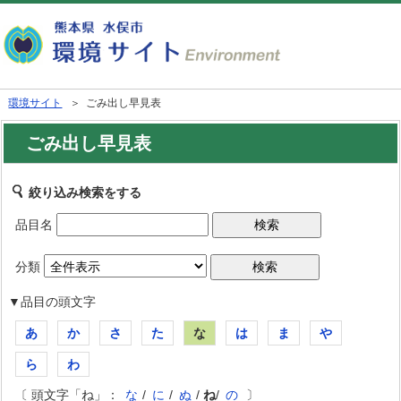
環境サイト
＞ ごみ出し早見表
ごみ出し早見表
絞り込み検索をする
品目名
分類
▼品目の頭文字
あ
か
さ
た
な
は
ま
や
ら
わ
〔 頭文字「ね」：
な
/
に
/
ぬ
/
ね
/
の
〕