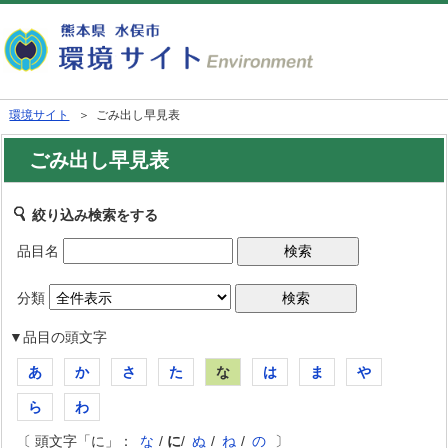
環境サイト
＞ ごみ出し早見表
ごみ出し早見表
絞り込み検索をする
品目名
分類
▼品目の頭文字
あ
か
さ
た
な
は
ま
や
ら
わ
〔 頭文字「に」：
な
/
に
/
ぬ
/
ね
/
の
〕