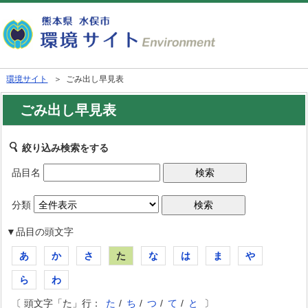
環境サイト
＞ ごみ出し早見表
ごみ出し早見表
絞り込み検索をする
品目名
分類
▼品目の頭文字
あ
か
さ
た
な
は
ま
や
ら
わ
〔 頭文字「た」行：
た
/
ち
/
つ
/
て
/
と
〕