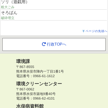
ソリ（遊戯用）
粗大ごみ
そろばん
破砕埋立
ページの先頭へ
行政TOPへ
環境課
〒867-8555
熊本県水俣市陣内一丁目1番1号
電話番号：0966-61-1612
環境クリーンセンター
〒867-0062
熊本県水俣市築地9番40号
電話番号：0966-62-4101
水俣病資料館