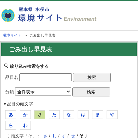
環境サイト
＞ ごみ出し早見表
ごみ出し早見表
絞り込み検索をする
品目名
分類
▼品目の頭文字
あ
か
さ
た
な
は
ま
や
ら
わ
〔 頭文字「そ」：
さ
/
し
/
す
/
せ
/
そ
〕