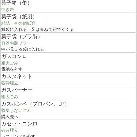
菓子箱（缶）
空き缶
菓子袋（紙製）
雑誌・その他紙類
紙袋に入れる 又は束ねて紐でくくる
菓子袋（プラ製）
容器包装プラ
中が見える袋に入れる
ガスコンロ
粗大ごみ
電池を外す
カスタネット
破砕埋立
ガスバーナー
粗大ごみ
ガスボンベ（プロパン、LP）
収集しないごみ
購入先へ
カセットコンロ
破砕埋立
ガスボンベを外す