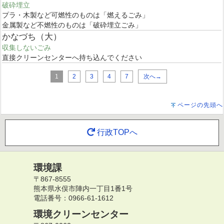
破砕埋立
プラ・木製など可燃性のものは「燃えるごみ」
金属製など不燃性のものは「破砕埋立ごみ」
かなづち（大）
収集しないごみ
直接クリーンセンターへ持ち込んでください
1
2
3
4
7
次へ→
ページの先頭へ
行政TOPへ
環境課
〒867-8555
熊本県水俣市陣内一丁目1番1号
電話番号：0966-61-1612
環境クリーンセンター