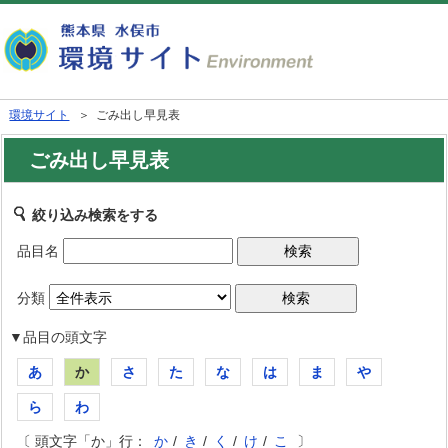
環境サイト
＞ ごみ出し早見表
ごみ出し早見表
絞り込み検索をする
品目名
分類
▼品目の頭文字
あ
か
さ
た
な
は
ま
や
ら
わ
〔 頭文字「か」行：
か
/
き
/
く
/
け
/
こ
〕