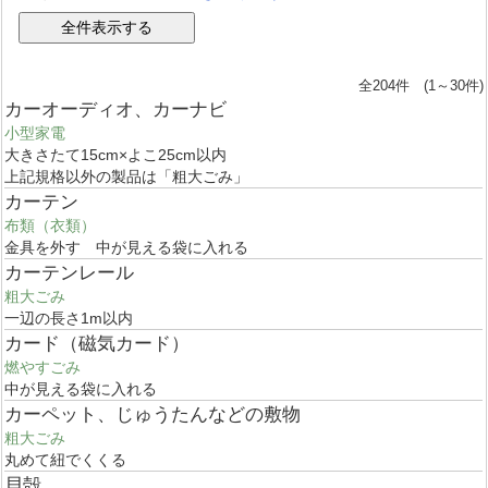
全204件 (1～30件)
カーオーディオ、カーナビ
小型家電
大きさたて15cm×よこ25cm以内
上記規格以外の製品は「粗大ごみ」
カーテン
布類（衣類）
金具を外す 中が見える袋に入れる
カーテンレール
粗大ごみ
一辺の長さ1m以内
カード（磁気カード）
燃やすごみ
中が見える袋に入れる
カーペット、じゅうたんなどの敷物
粗大ごみ
丸めて紐でくくる
貝殻