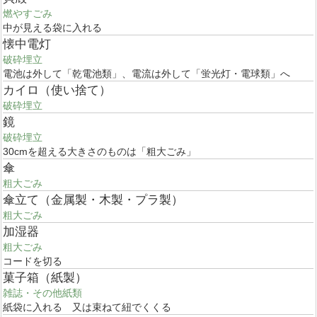
燃やすごみ
中が見える袋に入れる
懐中電灯
破砕埋立
電池は外して「乾電池類」、電流は外して「蛍光灯・電球類」へ
カイロ（使い捨て）
破砕埋立
鏡
破砕埋立
30cmを超える大きさのものは「粗大ごみ」
傘
粗大ごみ
傘立て（金属製・木製・プラ製）
粗大ごみ
加湿器
粗大ごみ
コードを切る
菓子箱（紙製）
雑誌・その他紙類
紙袋に入れる 又は束ねて紐でくくる