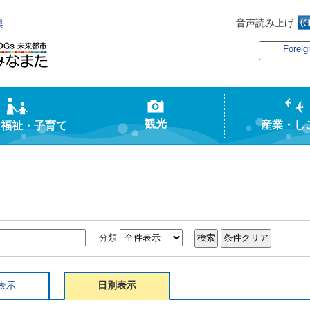
音声読み上げ
俣
Foreig
観光
産業・し
・福祉・子育て
分類
表示
日別表示