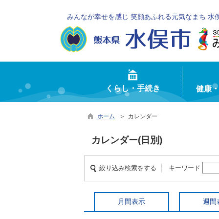
みんなが幸せを感じ 笑顔あふれる元気なまち 水
くらし・手続き
健康
ホーム
＞ カレンダー
カレンダー(日別)
絞り込み検索をする
キーワード
月間表示
週間